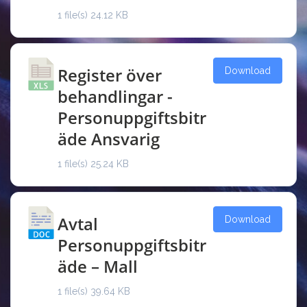
1 file(s)
24.12 KB
Register över
Download
behandlingar -
Personuppgiftsbitr
äde Ansvarig
1 file(s)
25.24 KB
Avtal
Download
Personuppgiftsbitr
äde – Mall
1 file(s)
39.64 KB