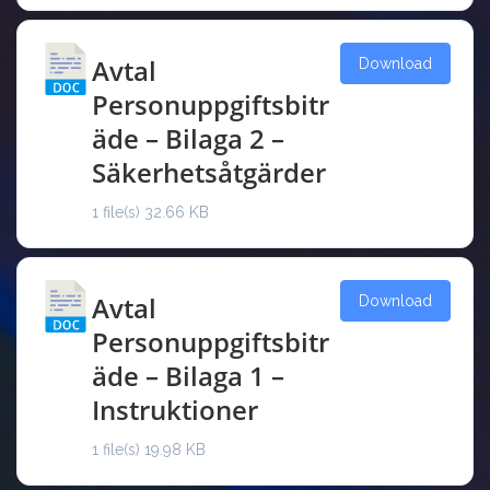
Avtal
Download
Personuppgiftsbitr
äde – Bilaga 2 –
Säkerhetsåtgärder
1 file(s)
32.66 KB
Avtal
Download
Personuppgiftsbitr
äde – Bilaga 1 –
Instruktioner
1 file(s)
19.98 KB