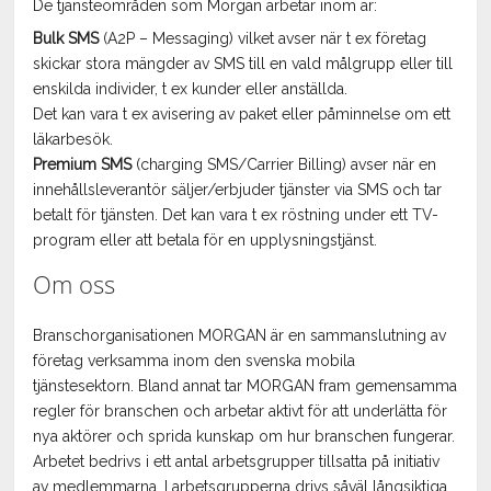
De tjänsteområden som Morgan arbetar inom är:
Bulk SMS
(A2P – Messaging) vilket avser när t ex företag
skickar stora mängder av SMS till en vald målgrupp eller till
enskilda individer, t ex kunder eller anställda.
Det kan vara t ex avisering av paket eller påminnelse om ett
läkarbesök.
Premium SMS
(charging SMS/Carrier Billing) avser när en
innehållsleverantör säljer/erbjuder tjänster via SMS och tar
betalt för tjänsten. Det kan vara t ex röstning under ett TV-
program eller att betala för en upplysningstjänst.
Om oss
Branschorganisationen MORGAN är en sammanslutning av
företag verksamma inom den svenska mobila
tjänstesektorn. Bland annat tar MORGAN fram gemensamma
regler för branschen och arbetar aktivt för att underlätta för
nya aktörer och sprida kunskap om hur branschen fungerar.
Arbetet bedrivs i ett antal arbetsgrupper tillsatta på initiativ
av medlemmarna. I arbetsgrupperna drivs såväl långsiktiga